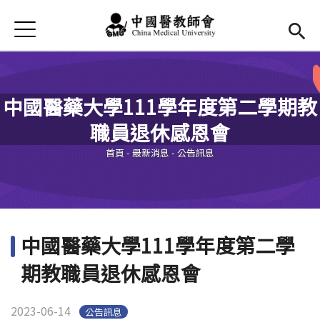
Jump to Main content
Jump to Navigation
首頁
最新消息
Open submenu (本會簡介)
本會簡介
中國醫藥大學111學年度第二學期教
Open submenu (法規辦法)
法規辦法
職員退休感恩會
您在這裡
現任幹部
Open subm
首頁
-
最新消息
-
公告訊息
活動花絮
Open submenu (會議記錄)
會議記錄
中國醫藥大學111學年度第二學
表單及退撫金
期教職員退休感恩會
2023-06-14
公告訊息