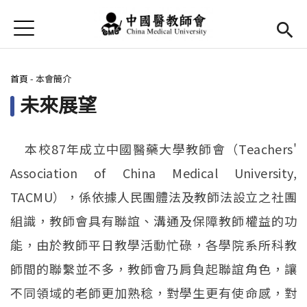
Jump to Main content
Jump to Navigation
首頁
最新消息
您在這裡
首頁
-
本會簡介
Open submenu (本會簡介)
本會簡介
未來展望
Open submenu (法規辦法)
法規辦法
現任幹部
Open subm
本校87年成立中國醫藥大學教師會（Teachers'
Association of China Medical University,
活動花絮
TACMU），係依據人民團體法及教師法設立之社團
Open submenu (會議記錄)
會議記錄
組識，教師會具有聯誼、溝通及保障教師權益的功
能，由於教師平日教學活動忙碌，各學院系所科教
表單及退撫金
師間的聯繫並不多，教師會乃肩負起聯誼角色，讓
不同領域的老師更加熟稔，對學生更有使命感，對