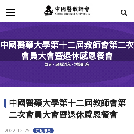
Jump to Main content
Jump to Navigation
首頁
最新消息
Open submenu (本會簡介)
本會簡介
中國醫藥大學第十二屆教師會第二次
Open submenu (法規辦法)
法規辦法
會員大會暨退休感恩餐會
您在這裡
現任幹部
Open subm
首頁
-
最新消息
-
活動訊息
活動花絮
Open submenu (會議記錄)
會議記錄
中國醫藥大學第十二屆教師會第
表單及退撫金
二次會員大會暨退休感恩餐會
2022-12-29
活動訊息