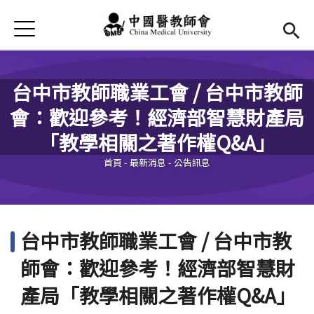
Jump to Main content
Jump to Navigation
首頁
最新消息
Open submenu (本會簡介)
本會簡介
台中市教師職業工會 / 台中市教師
會：歡迎參考！經濟部智慧財產局
Open submenu (法規辦法)
法規辦法
您在這裡
「教學相關之著作權Q&A」
現任幹部
Open subm
首頁
-
最新消息
-
公告訊息
活動花絮
Open submenu (會議記錄)
會議記錄
台中市教師職業工會 / 台中市教
表單及退撫金
師會：歡迎參考！經濟部智慧財
產局「教學相關之著作權Q&A」