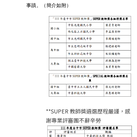
事蹟。（簡介如附） 
**SUPER 教師獎遴選歷程嚴謹，感
謝專業評審團不辭辛勞