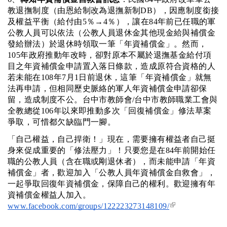
教退撫制度（由恩給制改為退撫新制DB），因應制度銜接
及權益平衡（給付由5％→4％），讓在84年前已任職的軍
公教人員可以依法（公教人員退休金其他現金給與補償金
發給辦法）於退休時領取一筆「年資補償金」。然而，
105年政府推動年改時，卻對原本不屬於退撫基金給付項
目之年資補償金申請置入落日條款，造成原符合資格的人
若未能在108年7月1日前退休，這筆「年資補償金」就無
法再申請，但相同歷史脈絡的軍人年資補償金申請卻保
留，造成制度不公。台中市教師會/台中市教師職業工會與
全教總從106年以來即推動多次「回復補償金」修法草案
爭取，可惜都欠缺臨門一腳。
「自己權益，自己捍衛！」現在，需要擁有權益者自己挺
身來促成重要的「修法壓力」！只要您是在84年前開始任
職的公教人員（含在職或剛退休者），而未能申請「年資
補償金」者，歡迎加入「公教人員年資補償金自救會」，
一起爭取回復年資補償金，保障自己的權利。歡迎擁有年
資補償金權益人加入。
(link is
www.facebook.com/groups/122223273148109/
external)