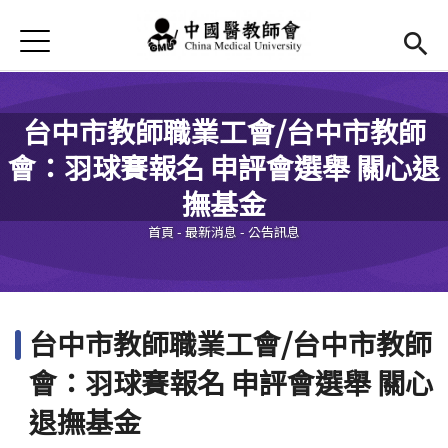
Jump to Main content
Jump to Navigation
首頁
最新消息
Open submenu (本會簡介)
本會簡介
台中市教師職業工會/台中市教師
會：羽球賽報名 申評會選舉 關心退
Open submenu (法規辦法)
法規辦法
您在這裡
撫基金
現任幹部
Open subm
首頁
-
最新消息
-
公告訊息
活動花絮
Open submenu (會議記錄)
會議記錄
台中市教師職業工會/台中市教師
表單及退撫金
會：羽球賽報名 申評會選舉 關心
退撫基金