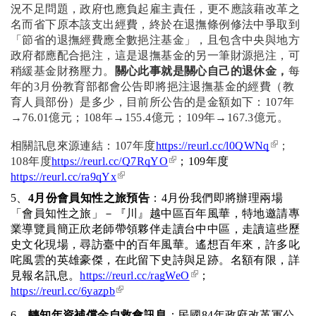
況不足問題，政府也應負起雇主責任，更不應該藉改革之
名而省下原本該支出經費，終於在退撫條例修法中爭取到
「節省的退撫經費應全數挹注基金」，且包含中央與地方
政府都應配合挹注，這是退撫基金的另一筆財源挹注，可
稍緩基金財務壓力。
關心此事就是關心自己的退休金，
每
年的3月份教育部都會公告即將挹注退撫基金的經費（教
育人員部份）是多少，目前所公告的是金額如下：107年
→76.01億元；108年→155.4億元；109年→167.3億元。
(link is
相關訊息來源連結：107年度
https://reurl.cc/l0QWNq
；
externa
(link is external)
108年度
https://reurl.cc/Q7RqYO
；109年度
(link is external)
https://reurl.cc/ra9qYx
5、
4月份會員知性之旅預告
：4月份我們即將辦理兩場
「會員知性之旅」－『川』越中區百年風華，特地邀請專
業導覽員簡正欣老師帶領夥伴走讀台中中區，走讀這些歷
史文化現場，尋訪臺中的百年風華。遙想百年來，許多叱
咤風雲的英雄豪傑，在此留下史詩與足跡。名額有限，詳
(link is external)
見報名訊息。
https://reurl.cc/ragWeO
；
(link is external)
https://reurl.cc/6yazpb
6、
轉知年資補償金自救會訊息
：民國84年政府改革軍公