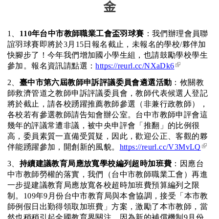
金
1、
110年台中市教師職業工會盃羽球賽
：我們辦理會員聯
誼羽球賽即將於3月15日報名截止，未報名的學校/夥伴加
快腳步了！今年我們增加國小學生組，也請鼓勵學校學生
(link is
參加。報名資訊請點選：
https://reurl.cc/NXaDk6
external)
2、
臺中市第六屆教師申訴評議委員會遴選活動
：攸關教
師救濟管道之教師申訴評議委員會，教師代表候選人登記
將於截止，請各校踴躍推薦教師參選（非兼行政教師），
各校若有參選教師請告知會辦公室。台中市教師申評會這
幾年的評議常遭非議，被中央申評會「推翻」的比例很
高，委員素質一直備受質疑，因此，歡迎公正、客觀的夥
(link
伴能踴躍參加，開創新的風貌。
https://reurl.cc/V3MvLQ
exte
3、
持續建議教育局應放寬學校編列超時加班費
：因應台
中市教師勞權的落實，我們（台中市教師職業工會）再進
一步提建議教育局應放寬各校超時加班費預算編列之限
制。109年9月份台中市教育局與本會協調，接受「本市教
師例假日出勤得領取加班費」方案，激勵了本市教師，當
然也稍稍引起全國教育界關注。因為新的補償機制9月份