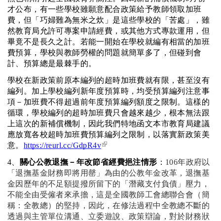
才公布，有一些學校雖願意配合政策給予教師領取加班
費，但「巧婦難為無米之炊」是這些學校的「苦處」，雖
然教育局允許可專案申請經費，或其他方式專款運用，但
畢竟不是長久之計。若能一開始在學校就編有相當的加班
費預算，學校與教師勞權的問題就簡單多了，但碰到會
計、預算總是最棘手的。
學校在新政策前原本編列的超時加班費就有限，甚至沒有
編列。加上學校編列新年度預算時，均受預算編列注意事
項－加班費不得超過前年度預算編列額度之限制。這樣的
循環，學校編列的超時加班費只會越來越少，根本無法跟
上這次的新補償機制，因此我們特地函文本市教育局建議
應放寬各校超時加班費預算編列之限制，以落實新政策美
(link is external)
意。
https://reurl.cc/GdpR4v
4、
關心公教退撫－年改節省經費挹注情形
：
106年政府以
「退撫基金財務即將用罄」為由的公教年金改革，退撫基
金因歷年的不足額提撥所留下的「潛藏支付負債」壓力，
不能全由受僱者來承擔，這是全國教師工會總聯合會（簡
稱：全教總）的堅持，因此，在修法過程中全教總不斷的
透過與主管單位溝通、立委遊說、政策辯論，對於財務狀