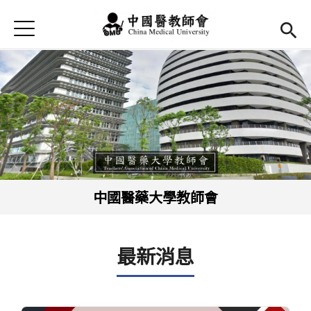
Jump to Main content
Jump to Navigation
首頁
最新消息
Open submenu (本會簡介)
本會簡介
Open submenu (法規辦法)
法規辦法
現任幹部
Open subm
活動花絮
中國醫藥大學教師會
Open submenu (會議記錄)
會議記錄
表單及退撫金
最新消息